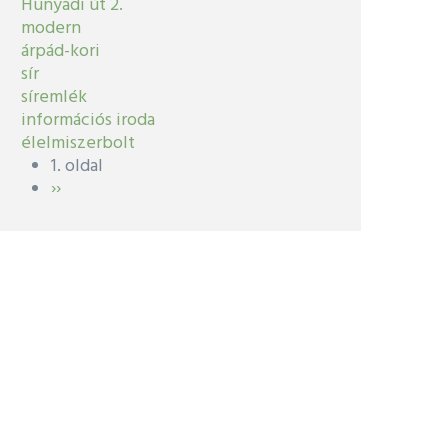
Hunyadi út 2.
modern
árpád-kori
sír
síremlék
információs iroda
élelmiszerbolt
1. oldal
Oldalszámozás
Következő
››
oldal