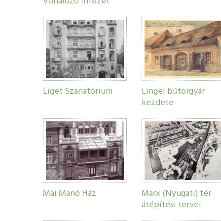
Vonalozó Intézet
Liget Szanatórium
Lingel bútorgyár
kezdete
Mai Manó Ház
Marx (Nyugati) tér
átépítési tervei