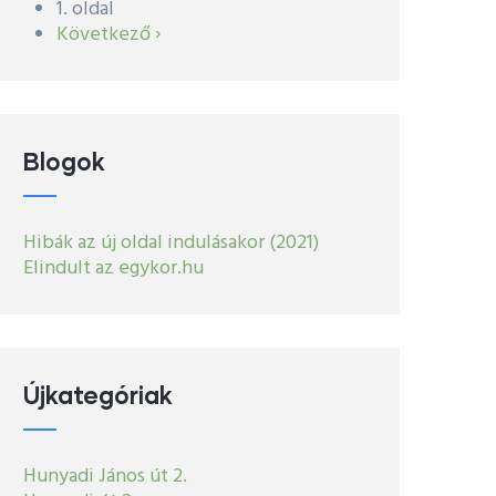
1. oldal
Oldalszámozás
Következő
Következő ›
oldal
Blogok
Hibák az új oldal indulásakor (2021)
Elindult az egykor.hu
Újkategóriak
Hunyadi János út 2.