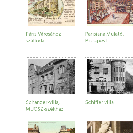
Páris Városához
Parisiana Mulató,
szálloda
Budapest
Schanzer-villa,
Schiffer villa
MUOSZ-székház