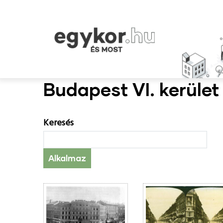
Ugrás
a
tartalomra
Budapest VI. kerület
Keresés