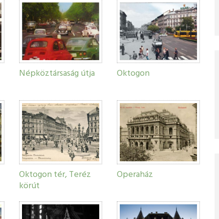
Népköztársaság útja
Oktogon
Oktogon tér, Teréz
Operaház
körút