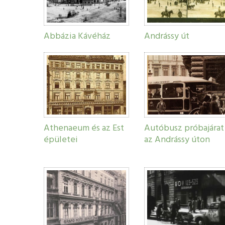
Abbázia Kávéház
Andrássy út
Athenaeum és az Est
Autóbusz próbajárat
épületei
az Andrássy úton