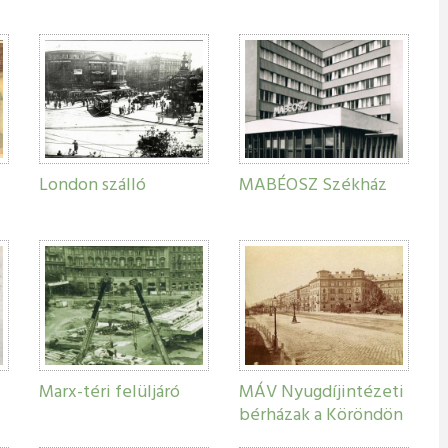
London szálló
MABÉOSZ Székház
Marx-téri felüljáró
MÁV Nyugdíjintézeti
bérházak a Köröndön