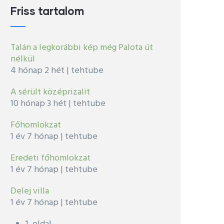
Friss tartalom
Talán a legkorábbi kép még Palota út
nélkül
4 hónap 2 hét
|
tehtube
A sérült középrizalit
10 hónap 3 hét
|
tehtube
Főhomlokzat
1 év 7 hónap
|
tehtube
Eredeti főhomlokzat
1 év 7 hónap
|
tehtube
Delej villa
1 év 7 hónap
|
tehtube