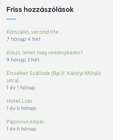
Friss hozzászólások
Körszálló, second life
7 hónap 4 hét
Köszi, lehet még reménykedni?
9 hónap 3 hét
Erzsébet Szálloda (Bp.V. Károlyi Mihály
utca)
1 év 1 hónap
Hotel Lido
1 év 6 hónap
Pajzsvivo képei
1 év 6 hónap