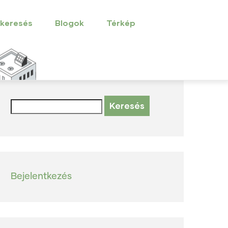
 keresés
Blogok
Térkép
Keresés
User
Bejelentkezés
account
menu