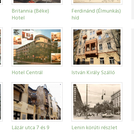
Britannia (Béke)
Ferdinánd (Élmunkás)
Hotel
híd
Hotel Centrál
István Király Szálló
Lázár utca 7 és 9
Lenin körúti részlet