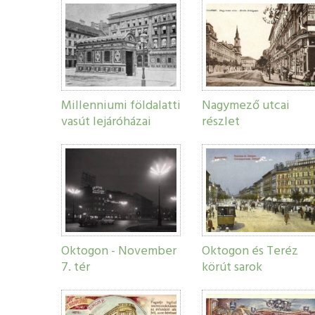
Millenniumi földalatti
Nagymező utcai
vasút lejáróházai
részlet
Oktogon - November
Oktogon és Teréz
7. tér
körút sarok