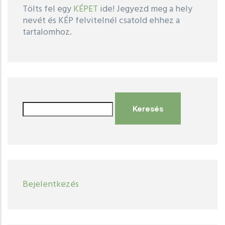
Tölts fel egy
KÉPET
ide! Jegyezd meg a hely
nevét és KÉP felvitelnél csatold ehhez a
tartalomhoz.
Keresés
User
Bejelentkezés
account
menu