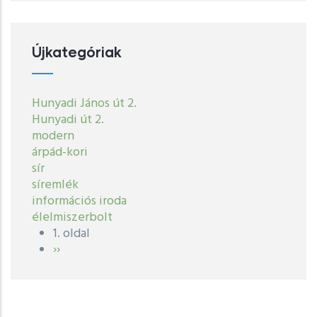
Újkategóriak
Hunyadi János út 2.
Hunyadi út 2.
modern
árpád-kori
sír
síremlék
információs iroda
élelmiszerbolt
1. oldal
Oldalszámozás
Következő
››
oldal