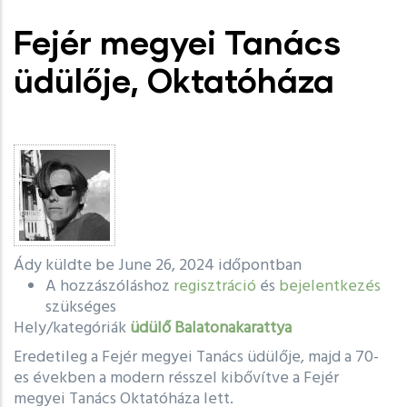
Fejér megyei Tanács
üdülője, Oktatóháza
Ády
küldte be June 26, 2024 időpontban
A hozzászóláshoz
regisztráció
és
bejelentkezés
szükséges
Hely/kategóriák
üdülő
Balatonakarattya
Eredetileg a Fejér megyei Tanács üdülője, majd a 70-
es években a modern résszel kibővítve a Fejér
megyei Tanács Oktatóháza lett.