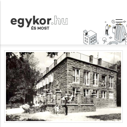
Ugrás
a
tartalomra