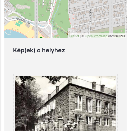
Leaflet
| ©
OpenStreetMap
contributors
Kép(ek) a helyhez