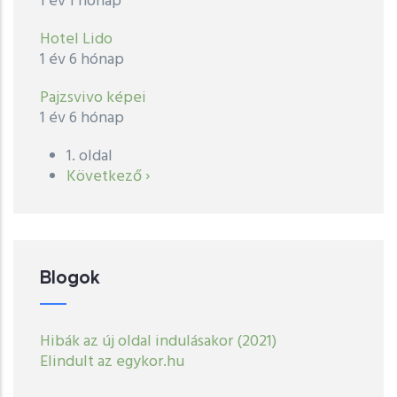
1 év 1 hónap
Hotel Lido
1 év 6 hónap
Pajzsvivo képei
1 év 6 hónap
1. oldal
Oldalszámozás
Következő
Következő ›
oldal
Blogok
Hibák az új oldal indulásakor (2021)
Elindult az egykor.hu