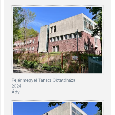
Fejér megyei Tanács Oktatóháza
2024
Ády