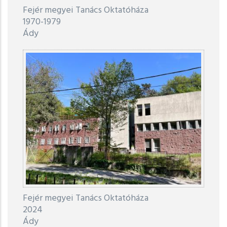
Fejér megyei Tanács Oktatóháza
1970
-
1979
Ády
Fejér megyei Tanács Oktatóháza
2024
Ády