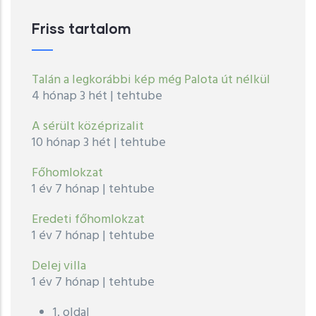
Friss tartalom
Talán a legkorábbi kép még Palota út nélkül
4 hónap 3 hét
|
tehtube
A sérült középrizalit
10 hónap 3 hét
|
tehtube
Főhomlokzat
1 év 7 hónap
|
tehtube
Eredeti főhomlokzat
1 év 7 hónap
|
tehtube
Delej villa
1 év 7 hónap
|
tehtube
1. oldal