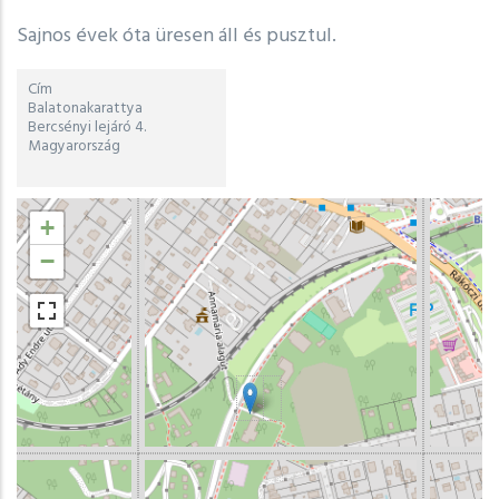
Sajnos évek óta üresen áll és pusztul.
Cím
Balatonakarattya
Bercsényi lejáró 4.
Magyarország
Hosszúsági
+
és
széleségi
−
fokok