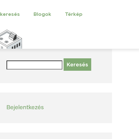
 keresés
Blogok
Térkép
Keresés
User
Bejelentkezés
account
menu