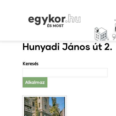
Ugrás
a
tartalomra
Hunyadi János út 2.
Keresés