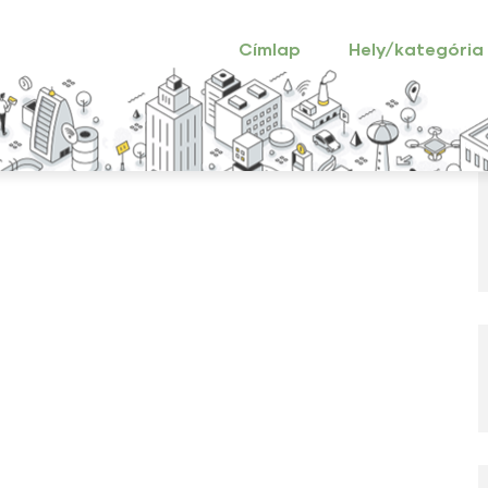
Main
navigation
Címlap
Hely/kategória