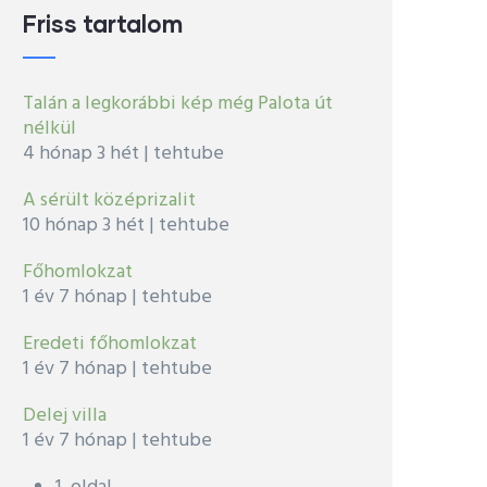
Friss tartalom
Talán a legkorábbi kép még Palota út
nélkül
4 hónap 3 hét
|
tehtube
A sérült középrizalit
10 hónap 3 hét
|
tehtube
Főhomlokzat
1 év 7 hónap
|
tehtube
Eredeti főhomlokzat
1 év 7 hónap
|
tehtube
Delej villa
1 év 7 hónap
|
tehtube