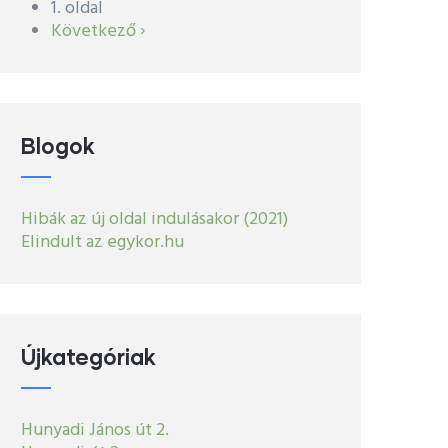
1. oldal
Oldalszámozás
Következő
Következő ›
oldal
Blogok
Hibák az új oldal indulásakor (2021)
Elindult az egykor.hu
Újkategóriak
Hunyadi János út 2.