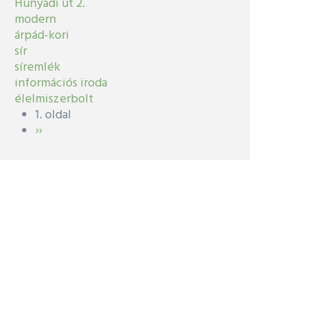
Hunyadi út 2.
modern
árpád-kori
sír
síremlék
információs iroda
élelmiszerbolt
1. oldal
Oldalszámozás
Következő
››
oldal