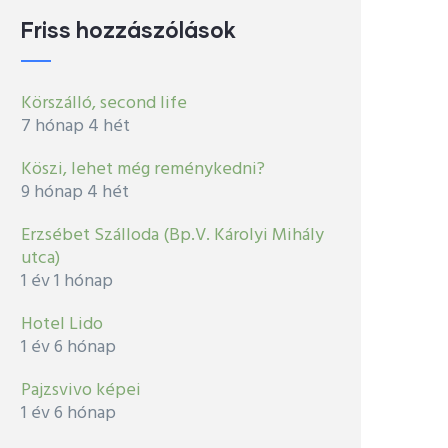
Friss hozzászólások
Körszálló, second life
7 hónap 4 hét
Köszi, lehet még reménykedni?
9 hónap 4 hét
Erzsébet Szálloda (Bp.V. Károlyi Mihály
utca)
1 év 1 hónap
Hotel Lido
1 év 6 hónap
Pajzsvivo képei
1 év 6 hónap